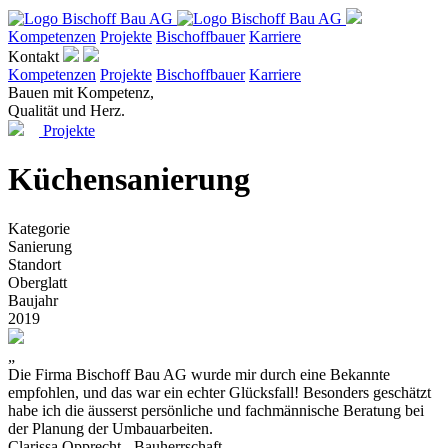
Kompetenzen
Projekte
Bischoffbauer
Karriere
Kontakt
Kompetenzen
Projekte
Bischoffbauer
Karriere
Bauen mit Kompetenz,
Qualität und Herz.
Projekte
Küchensanierung
Kategorie
Sanierung
Standort
Oberglatt
Baujahr
2019
„
Die Firma Bischoff Bau AG wurde mir durch eine Bekannte
empfohlen, und das war ein echter Glücksfall! Besonders geschätzt
habe ich die äusserst persönliche und fachmännische Beratung bei
der Planung der Umbauarbeiten.
Clarissa Opprecht - Bauherrschaft