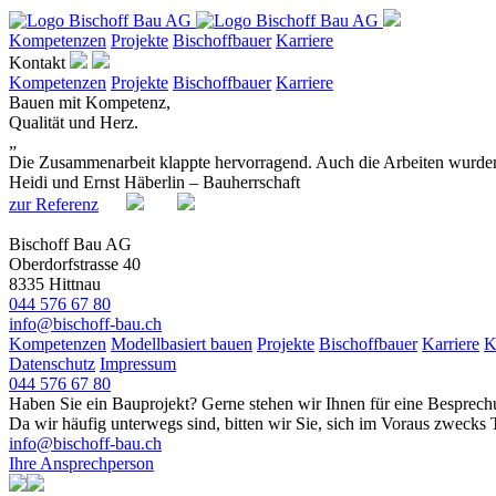
Kompetenzen
Projekte
Bischoffbauer
Karriere
Kontakt
Kompetenzen
Projekte
Bischoffbauer
Karriere
Bauen mit Kompetenz,
Qualität und Herz.
„
Die Zusammenarbeit klappte hervorragend. Auch die Arbeiten wurden 
Heidi und Ernst Häberlin – Bauherrschaft
zur Referenz
Bischoff Bau AG
Oberdorfstrasse 40
8335 Hittnau
044 576 67 80
info@bischoff-bau.ch
Kompetenzen
Modellbasiert bauen
Projekte
Bischoffbauer
Karriere
K
Datenschutz
Impressum
044 576 67 80
Haben Sie ein Bauprojekt? Gerne stehen wir Ihnen für eine Besprech
Da wir häufig unterwegs sind, bitten wir Sie, sich im Voraus zwecks 
info@bischoff-bau.ch
Ihre Ansprechperson