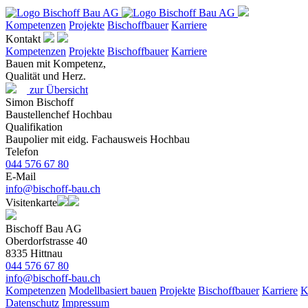
Kompetenzen
Projekte
Bischoffbauer
Karriere
Kontakt
Kompetenzen
Projekte
Bischoffbauer
Karriere
Bauen mit Kompetenz,
Qualität und Herz.
zur Übersicht
Simon Bischoff
Baustellenchef Hochbau
Qualifikation
Baupolier mit eidg. Fachausweis Hochbau
Telefon
044 576 67 80
E-Mail
info@bischoff-bau.ch
Visitenkarte
Bischoff Bau AG
Oberdorfstrasse 40
8335 Hittnau
044 576 67 80
info@bischoff-bau.ch
Kompetenzen
Modellbasiert bauen
Projekte
Bischoffbauer
Karriere
K
Datenschutz
Impressum