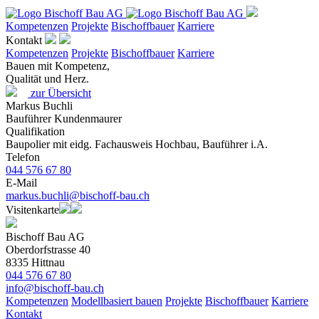
Kompetenzen
Projekte
Bischoffbauer
Karriere
Kontakt
Kompetenzen
Projekte
Bischoffbauer
Karriere
Bauen mit Kompetenz,
Qualität und Herz.
zur Übersicht
Markus Buchli
Bauführer Kundenmaurer
Qualifikation
Baupolier mit eidg. Fachausweis Hochbau, Bauführer i.A.
Telefon
044 576 67 80
E-Mail
markus.buchli@bischoff-bau.ch
Visitenkarte
Bischoff Bau AG
Oberdorfstrasse 40
8335 Hittnau
044 576 67 80
info@bischoff-bau.ch
Kompetenzen
Modellbasiert bauen
Projekte
Bischoffbauer
Karriere
Kontakt