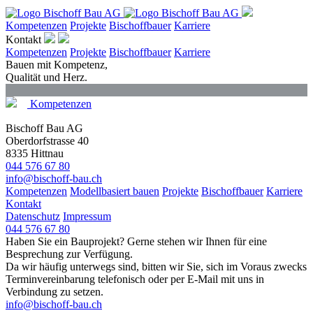
Kompetenzen
Projekte
Bischoffbauer
Karriere
Kontakt
Kompetenzen
Projekte
Bischoffbauer
Karriere
Bauen mit Kompetenz,
Qualität und Herz.
Kompetenzen
Landwirtschaftsbau
Bischoff Bau AG
Oberdorfstrasse 40
8335 Hittnau
044 576 67 80
info@bischoff-bau.ch
Kompetenzen
Modellbasiert bauen
Projekte
Bischoffbauer
Karriere
Kontakt
Datenschutz
Impressum
044 576 67 80
Haben Sie ein Bauprojekt? Gerne stehen wir Ihnen für eine
Besprechung zur Verfügung.
Da wir häufig unterwegs sind, bitten wir Sie, sich im Voraus zwecks
Terminvereinbarung telefonisch oder per E‐Mail mit uns in
Verbindung zu setzen.
info@bischoff-bau.ch