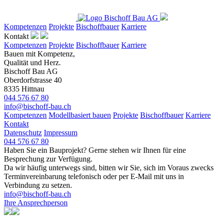
Kompetenzen
Projekte
Bischoffbauer
Karriere
Kontakt
Kompetenzen
Projekte
Bischoffbauer
Karriere
Bauen mit Kompetenz,
Qualität und Herz.
Bischoff Bau AG
Oberdorfstrasse 40
8335 Hittnau
044 576 67 80
info@bischoff-bau.ch
Kompetenzen
Modellbasiert bauen
Projekte
Bischoffbauer
Karriere
Kontakt
Datenschutz
Impressum
044 576 67 80
Haben Sie ein Bauprojekt? Gerne stehen wir Ihnen für eine
Besprechung zur Verfügung.
Da wir häufig unterwegs sind, bitten wir Sie, sich im Voraus zwecks
Terminvereinbarung telefonisch oder per E‐Mail mit uns in
Verbindung zu setzen.
info@bischoff-bau.ch
Ihre Ansprechperson