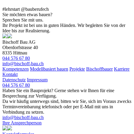
#lehrstart @bauberufech
Sie möchten etwas bauen?
Sprechen Sie mit uns.
Ihr Projekt ist bei uns in guten Händen. Wir begleiten Sie von der
Idee bis zur Realisierung.
Bischoff Bau AG
Oberdorfstrasse 40
8335 Hittnau
044 576 67 80
info@bischoff-bau.ch
Kompetenzen
Modellbasiert bauen
Projekte
Bischoffbauer
Karriere
Kontakt
Datenschutz
Impressum
044 576 67 80
Haben Sie ein Bauprojekt? Gerne stehen wir Ihnen für eine
Besprechung zur Verfügung.
Da wir häufig unterwegs sind, bitten wir Sie, sich im Voraus zwecks
Terminvereinbarung telefonisch oder per E‐Mail mit uns in
Verbindung zu setzen.
info@bischoff-bau.ch
Ihre Ansprechperson