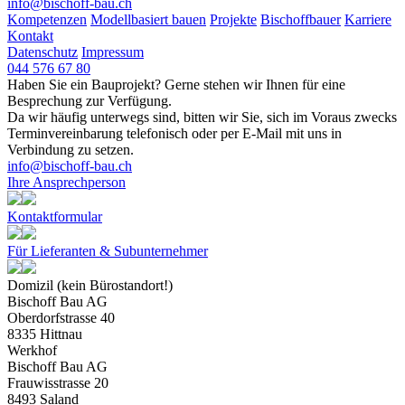
info@bischoff-bau.ch
Kompetenzen
Modellbasiert bauen
Projekte
Bischoffbauer
Karriere
Kontakt
Datenschutz
Impressum
044 576 67 80
Haben Sie ein Bauprojekt? Gerne stehen wir Ihnen für eine
Besprechung zur Verfügung.
Da wir häufig unterwegs sind, bitten wir Sie, sich im Voraus zwecks
Terminvereinbarung telefonisch oder per E‐Mail mit uns in
Verbindung zu setzen.
info@bischoff-bau.ch
Ihre Ansprechperson
Kontaktformular
Für Lieferanten & Subunternehmer
Domizil (kein Bürostandort!)
Bischoff Bau AG
Oberdorfstrasse 40
8335 Hittnau
Werkhof
Bischoff Bau AG
Frauwisstrasse 20
8493 Saland