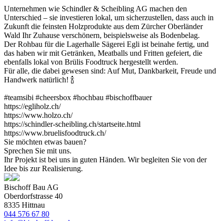
Unternehmen wie Schindler & Scheibling AG machen den
Unterschied – sie investieren lokal, um sicherzustellen, dass auch in
Zukunft die feinsten Holzprodukte aus dem Zürcher Oberländer
Wald Ihr Zuhause verschönern, beispielsweise als Bodenbelag.
Der Rohbau für die Lagerhalle Sägerei Egli ist beinahe fertig, und
das haben wir mit Getränken, Meatballs und Fritten gefeiert, die
ebenfalls lokal von Brülis Foodtruck hergestellt werden.
Für alle, die dabei gewesen sind: Auf Mut, Dankbarkeit, Freude und
Handwerk natürlich! 🍾
#teamsibi #cheersbox #hochbau #bischoffbauer
https://egliholz.ch/
https://www.holzo.ch/
https://schindler-scheibling.ch/startseite.html
https://www.bruelisfoodtruck.ch/
Sie möchten etwas bauen?
Sprechen Sie mit uns.
Ihr Projekt ist bei uns in guten Händen. Wir begleiten Sie von der
Idee bis zur Realisierung.
Bischoff Bau AG
Oberdorfstrasse 40
8335 Hittnau
044 576 67 80