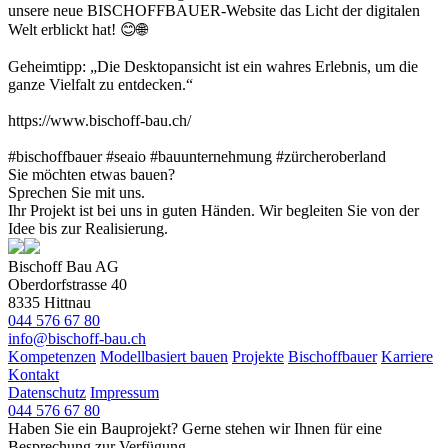
unsere neue BISCHOFFBAUER-Website das Licht der digitalen
Welt erblickt hat! 😊🌐
Geheimtipp: „Die Desktopansicht ist ein wahres Erlebnis, um die
ganze Vielfalt zu entdecken.“
https://www.bischoff-bau.ch/
#bischoffbauer #seaio #bauunternehmung #zürcheroberland
Sie möchten etwas bauen?
Sprechen Sie mit uns.
Ihr Projekt ist bei uns in guten Händen. Wir begleiten Sie von der
Idee bis zur Realisierung.
Bischoff Bau AG
Oberdorfstrasse 40
8335 Hittnau
044 576 67 80
info@bischoff-bau.ch
Kompetenzen
Modellbasiert bauen
Projekte
Bischoffbauer
Karriere
Kontakt
Datenschutz
Impressum
044 576 67 80
Haben Sie ein Bauprojekt? Gerne stehen wir Ihnen für eine
Besprechung zur Verfügung.